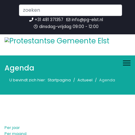
Search
...
+31 481 371357
info@pg-elst.nl
dinsdag-vrijdag 09:00 - 12:00
Agenda
U bevindt zich hier:
Startpagina
Actueel
Agenda
Per jaar
Per maand