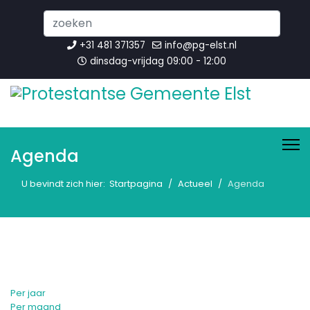
Search
...
+31 481 371357
info@pg-elst.nl
dinsdag-vrijdag 09:00 - 12:00
Agenda
U bevindt zich hier:
Startpagina
Actueel
Agenda
Per jaar
Per maand