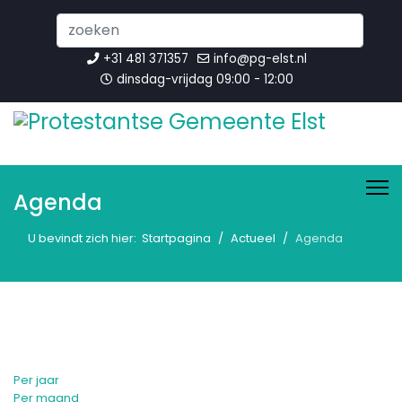
Search
...
+31 481 371357
info@pg-elst.nl
dinsdag-vrijdag 09:00 - 12:00
Agenda
U bevindt zich hier:
Startpagina
Actueel
Agenda
Per jaar
Per maand