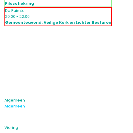
Filosofiekring
De Ruimte
20:00 - 22:00
Gemeenteavond: Veilige Kerk en Lichter Besturen
Algemeen
Algemeen
Viering