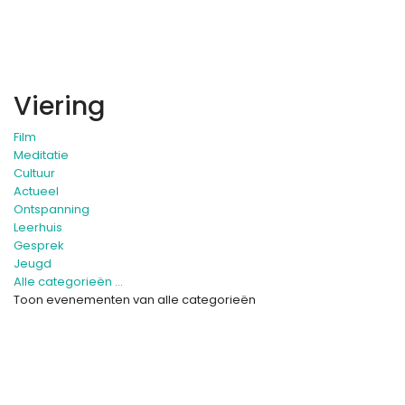
Viering
Film
Meditatie
Cultuur
Actueel
Ontspanning
Leerhuis
Gesprek
Jeugd
Alle categorieën ...
Toon evenementen van alle categorieën