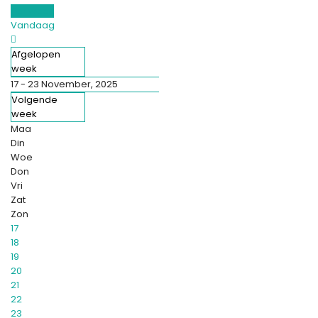
Per week
Vandaag
Afgelopen
week
17 - 23 November, 2025
Volgende
week
Maa
Din
Woe
Don
Vri
Zat
Zon
17
18
19
20
21
22
23