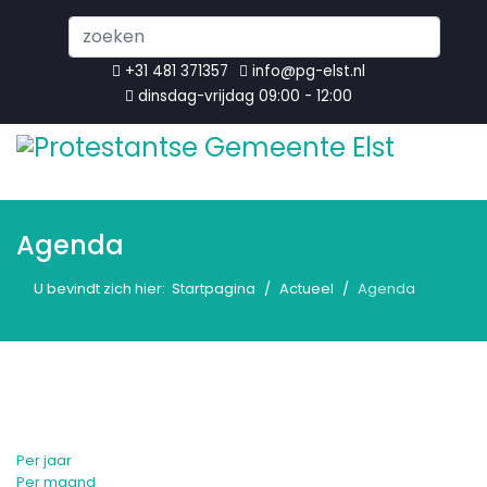
Search
...
+31 481 371357
info@pg-elst.nl
dinsdag-vrijdag 09:00 - 12:00
Agenda
U bevindt zich hier:
Startpagina
Actueel
Agenda
Per jaar
Per maand